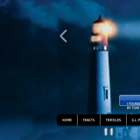
​I FOUN
BY TOM
HOME
TRACTS
TRIFOLDS
G.L. 