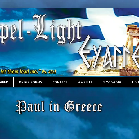
PAPER
ORDER FORMS
CONTACT
ΑΡΧΙΚΗ
ΦΥΛΛΑΔΙΑ
ΕΝ