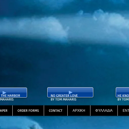
D THE HARBOR
​NO GREATER LOVE
HE KNO
 MAHARIS
BY TOM MAHARIS
BY TOM
PAPER
ORDER FORMS
CONTACT
ΑΡΧΙΚΗ
ΦΥΛΛΑΔΙΑ
ΕΝ