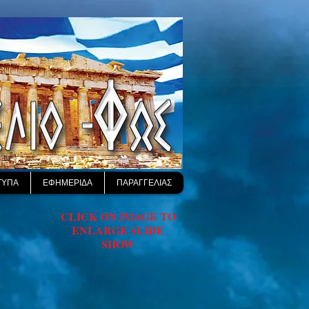
ΤΥΠΑ
ΕΦΗΜΕΡΙΔΑ
ΠΑΡΑΓΓΕΛΙΑΣ
CLICK ON IMAGE ​TO
ENLARGE SLIDE
SHOW