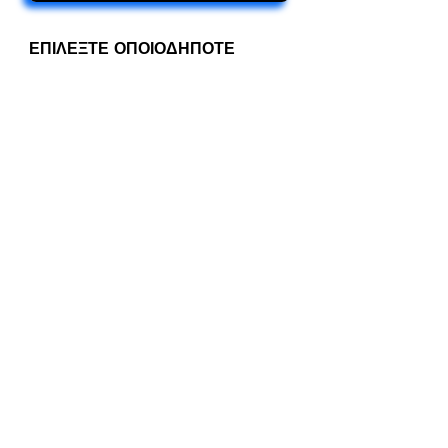
ΕΠΙΛΕΞΤΕ ΟΠΟΙΟΔΗΠΟΤΕ
ΔΩΡΕΑΝ
KJV - Holy Bible
KJV - New Testament
ΤΗΝ ΚΑΙΝΗ ΔΙΑΘΗΚΗ (Σε
Δημοτικη Γλώσσα)
ΕΠΙΛΕΞΤΕ ΔΩΡΕΑΝ ΕΦΗΜΕΡΙΔΑ
στα Αγγλικά ή στα Ελληνικά
ΑΓΓΛΙΚΑ - ΕΦΗΜΕΡΙΔΑ -
GOSPEL-LIGHT
ΕΛΛΗΝΙΚΑ - ΕΥΑΓΓΕΛΙΟ-ΦΩΣ
ΣΤΕΛΝΩ >