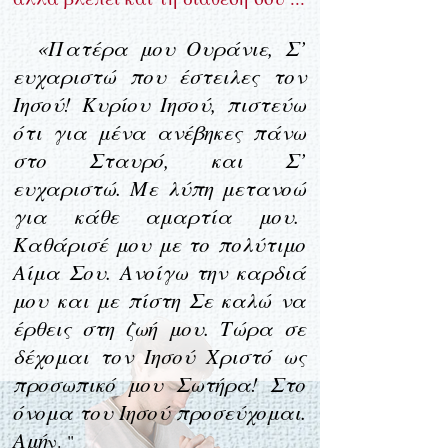
«Πατέρα μου Ουράνιε, Σ’
ευχαριστώ πο
υ έστειλες τον
Ιησού! Κυρίου Ιησού, πιστεύω
ότι για μένα ανέβηκες πάνω
στο Στα
υρό, και Σ’
ευχαριστώ. Με λύπη μετανοώ
για κάθε αμαρτία μου.
Καθάρισέ μου με το πολύτιμο
Αίμα Σου. Ανοίγω την καρδιά
μου και με πίστη Σε καλώ να
έρθεις στη ζωή μου. Τώρα σε
δέχομαι τον Ιησού Χριστό ως
προσωπικό μου Σωτήρα! Στο
όνομα του Ιησού προσεύχομαι.
Αμή
ν. "