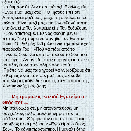
εξουσιάζει.
Να θυμάσε ότι δεν είσαι μόνος! Εκείνος είπε,
«Εγώ είμαι μαζί σου». Ο Ιησούς είπε ότι
Αυτός είναι μαζί μας, μέχρι τη συντέλεια του
αιώνα. Είναι μαζί μας είτε Τον αιθανόμαστε
είτε όχι, είτε Τον λυπούμε είτε Τον δοξάζομε.
«Εάν απιστούμε, Εκείνος ακόμη μένει
πιστός: δεν μπορεί να αρνηθεί τον Εαυτόν
Του». Ο Ψαλμός 139 μιλάει γιά την πανταχού
παρουσία Του – «Που να πάω από το
Πνεύμα Σου; Και από το πρόσωπό Σου που
να φύγω; Αν ανεβώ στον ουρανό, είσαι εκεί,
αν πλαγιάσω στον άδη, νάσου εσύ...»
Πρέπει να μας παρηγορεί να γνωρίζουμε ότι
ο Κύριος είναι πάντοτε μαζί μας σε κάθε
πρόβλημα, κάθε δοκιμασία, κάθε άποψη της
Χριστιανικής μας ζωής.
Μη τρομάζεις, επειδή Εγώ είμαι ο
Θεός σου....
Μη στενοχωρίσε, μη απογοητεύεσε, μη
συγχύζεσε, αλλά μάλλον τερμάτησε το
φόβον σου! Θύμησε τον εαυτόν σου Ποιός
ακριβώς είναι μαζί σου: «Εγώ είμαι ο Θεός
Σου». Το κάνει προσωπικό. Η μεγαλειότης