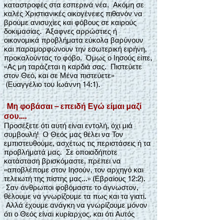
καταστροφές στα εσπερινά νέα. Ακόμη σε
καλές Χριστιανικές οικογένειες πιθανόν να
βρούμε ανισυχίες και φόβους σε καιρούς
δοκιμασίας. Άξαφνες αρρώστιες ή
οικονομικά προβλήματα εύκολα βαρύνουν
και παραμορφώνουν την εσωτερική ειρήνη,
προκαλούντας το φόβο. Όμως ο Ιησούς είπε,
«Ας μη ταράζεται η καρδιά σας. Πιστεύετε
στον Θεό, και σε Μένα πιστεύετε»
(Ευαγγέλιο του Ιωάννη 14:1).
Μη φοβάσαι – επειδή Εγώ είμαι μαζί
σου....
Προσέξετε ότι αυτή είναι εντολή, όχι μιά
συμβουλή! Ο Θεός μας θέλει να Τον
εμπιστευθούμε, ασχέτως τις περιστάσεις ή τα
προβλήματά μας. Σε οποιαδήποτε
κατάσταση βρισκόμαστε, πρέπει να
«αποβλέπομε στον Ιησούν, τον αρχηγό και
τελειωτή της πίστης μας...» (Εβραίους 12:2).
Σαν άνθρωποι φοβόμαστε το άγνωστον,
θέλουμε να γνωρίζουμε τα πως και τα γιατί.
Αλλά έχουμε ανάγκη να γνωρίζουμε μόνον
ότι ο Θεός είναι κυρίαρχος, και ότι Αυτός