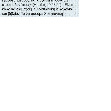
εξασθενημένους, και αυξάνει τη δύναμη
στους αδυνάτους» (Ησαίας 40:28,29). Είναι
καλό να διαβάζουμε Χριστιανική φιλολογία
και βιβλία. Το να ακούμε Χριστιανική
μουσική ανακουφίζει την ψυχή. Βεβαίως, να
ακούμε κηρύγματα είναι παρηγοριτικό. Όλα
αυτά είναι καλές αντικαταστατικές πηγές
γάλατος, αλλά πρέπει να πάμε κατευθείαν
στον Ιησούν γιά το πραγματικό κρέας! Να
επικοινωνήσομε μ’ Αυτόν στην παρουσία Του
μας προμηθεύει την τροφή που
χρειαζόμαστε. Γι’ αυτό ο απόστολος Παύλος
είπε, «Αρέσκομαι στις αδυναμίες, στις ύβρεις,
στις ανάγκες, στους διωγμούς, στις
στενοχώριες γιά χάρη του Χριστού, επειδή,
όταν είμαι αδύνατος, τότε είμαι δυνατός».
Από που ψάχνεις γιά δύναμη σε καιρούς
φόβου; Στηιρίζεσαι στις αιώνιες βραχίονες
του Ιησού, ο «Βράχος των Αιώνων»;
Μη φοβάσαι – Εγώ θα σε
βοηθήσω....
Αυτή είναι η καρδιά του χωρίου αυτού. Ο
Κύριος θα σε βοηθήσει! Τι προσμένεις
σήμερα; Ίσως σωματικά προβλήματα; Ο