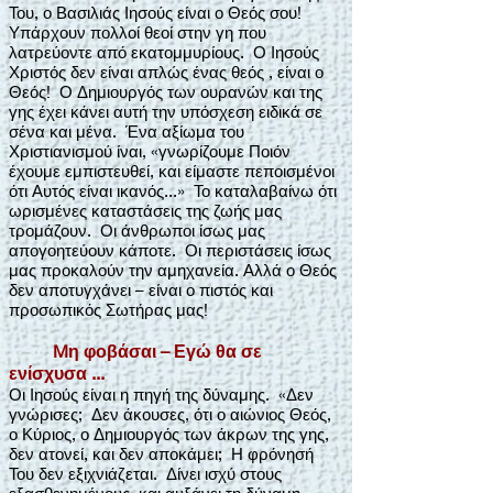
Του, ο Βασιλιάς Ιησούς είναι ο Θεός σου!
Υπάρχουν πολλοί θεοί στην γη που
λατρεύοντε από εκατομμυρίους. Ο Ιησούς
Χριστός δεν είναι απλώς ένας θεός , είναι ο
Θεός! Ο Δημιουργός των ουρανών και της
γης έχει κάνει αυτή την υπόσχεση ειδικά σε
σένα και μένα. Ένα αξίωμα του
Χριστιανισμού ίναι, «γνωρίζουμε Ποιόν
έχουμε εμπιστευθεί, και είμαστε πεποισμένοι
ότι Αυτός είναι ικανός...» Το καταλαβαίνω ότι
ωρισμένες καταστάσεις της ζωής μας
τρομάζουν. Οι άνθρωποι ίσως μας
απογοητεύουν κάποτε. Οι περιστάσεις ίσως
μας προκαλούν την αμηχανεία. Αλλά ο Θεός
δεν αποτυγχάνει – είναι ο πιστός και
προσωπικός Σωτήρας μας!
Mη φοβάσαι – Εγώ θα σε
ενίσχυσα ...
Οι Ιησούς είναι η πηγή της δύναμης. «Δεν
γνώρισες; Δεν άκουσες, ότι ο αιώνιος Θεός,
ο Κύριος, ο Δημιουργός των άκρων της γης,
δεν ατονεί, και δεν αποκάμει; Η φρόνησή
Του δεν εξιχνιάζεται. Δίνει ισχύ στους